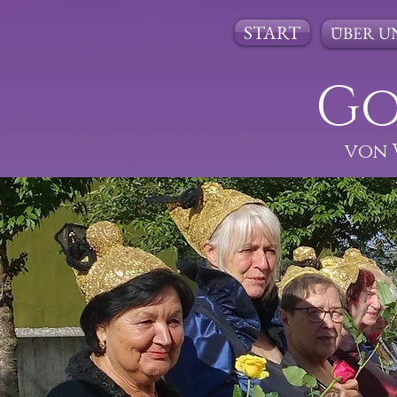
START
ÜBER U
Go
von 