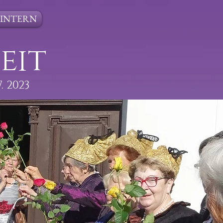
INTERN
eit
 2023