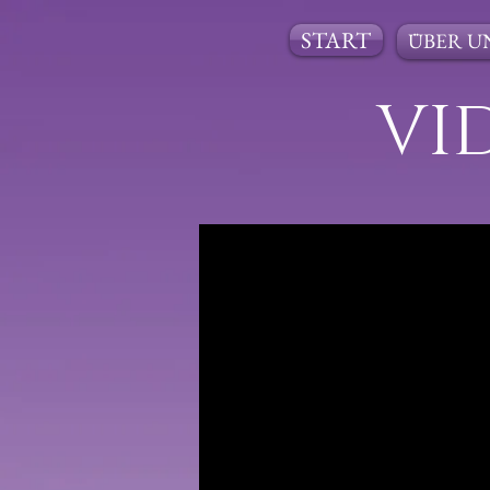
START
ÜBER U
VI