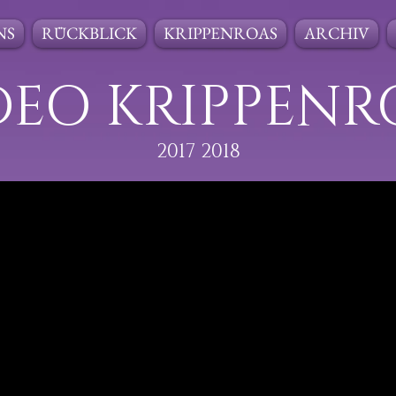
NS
RÜCKBLICK
KRIPPENROAS
ARCHIV
DEO KRIPPENR
2017 2018