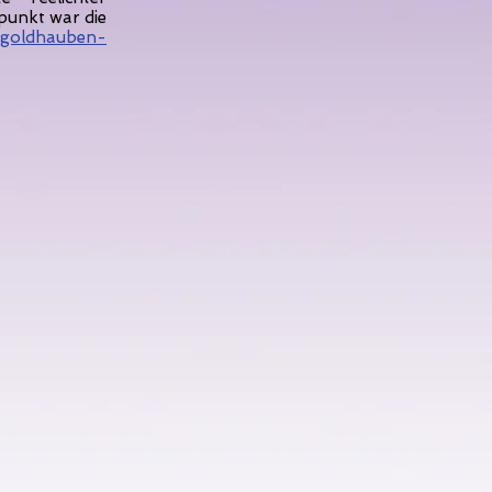
punkt war die
.goldhauben-